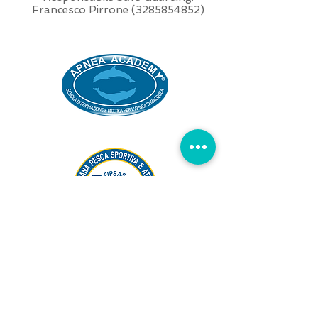
Francesco Pirrone
(3285854852)